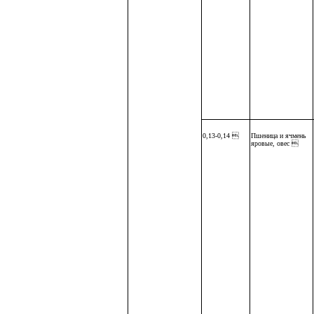
0,13-0,14 
Пшеница и ячмень
яровые, овес 