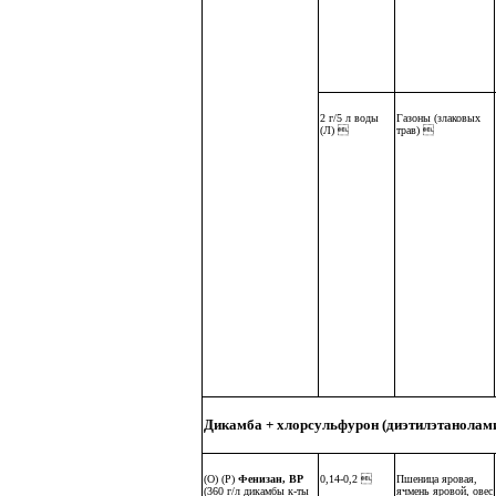
2 г/5 л воды
Газоны (злаковых
(Л) 
трав) 
Дикамба + хлорсульфурон (диэтилэтанолам
(О) (Р)
Фенизан, ВР
0,14-0,2 
Пшеница яровая,
(360 г/л дикамбы к-ты
ячмень яровой, овес