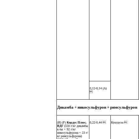
0,12-0,14 (А)

Дикамба + никосульфурон + римсульфурон
(И) (Р)
Кордус Плюс,
0,22-0,44 
Кукуруза 
ВДГ
(550 г/кг дикамбы
к-ты + 92 г/кг
никосульфурона + 23 г/
кг римсульфурона)