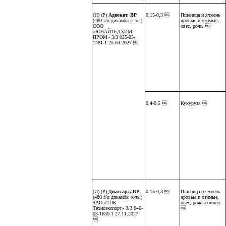
(И) (Р)
Адвокат, ВР
0,15-0,3 
Пшеница и ячмень
(480 г/л дикамбы к-ты)
яровые и озимые,
ООО
овес, рожь 
«ЮНАЙТЕДХИМ-
ПРОМ» 3/3 035-03-
1481-1 25.04.2027 
0,4-0,5 
Кукуруза 
(И) (Р)
Диастарт, ВР
0,15-0,3 
Пшеница и ячмень
(480 г/л дикамбы к-ты)
яровые и озимые,
ЗАО «ТПК
овес, рожь озимая
Техноэкспорт» 3/3 046-

03-1630-1 27.11.2027
