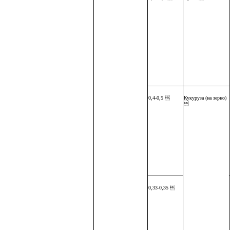
0,4-0,5 
Кукуруза (на зерно)

0,33-0,35 