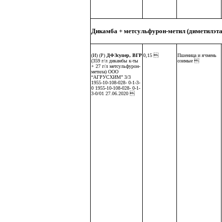
Дикамба + метсульфурон-метил (диметилэт
(И) (Р)
ДФЗсупер, ВГР
0,15 
Пшеница и ячмень
(359 г/л дикамбы к-ты
озимые 
+ 27 г/л метсульфурон-
метила) ООО
“АГРУСХИМ” 3/3
1955-10-108-028- 0-1-3-
0 1955-10-108-028- 0-1-
3-0/01 27.06.2020 