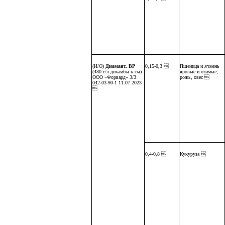
(И/О)
Диамант, ВР
0,15-0,3 
Пшеница и ячмень
(480 г/л дикамбы к-ты)
яровые и озимые,
ООО «Форвард» 3/3
рожь, овес 
042-03-90-1 11.07.2023

0,4-0,8 
Кукуруза 