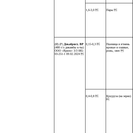
1,6-3,0 
Пары 
(И) (Р)
Декабрист, ВР
0,15-0,3 
Пшеница и ячмень
(480 г/л дикамбы к-ты)
яровые и озимые,
ООО «Ярило» 3/3 085-
рожь, овес 
03-251-1 09.02.2024 
0,4-0,8 
Кукуруза (на зерно)
