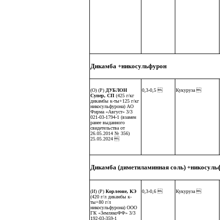
Дикамба +никосульфурон
(О) (Р)
ДУБЛОН
0,3-0,5 
Кукуруза 
Супер, СП
(425 г/кг
дикамбы к-ты+125 г/кг
никосульфурона) АО
Фирма «Август» 3/3
021-03-1794-1 (взамен
ранее выданного
свидетельства от
26.05.2014 № 356)
25.05.2024 
Дикамба (диметиламинная соль) +никосуль
(И) (Р)
Корлеоне, КЭ
0,3-0,6 
Кукуруза 
(420 г/л дикамбы к-
ты+80 г/л
никосульфурона) ООО
ГК «ЗемлякоФФ» 3/3
192-03-359-1