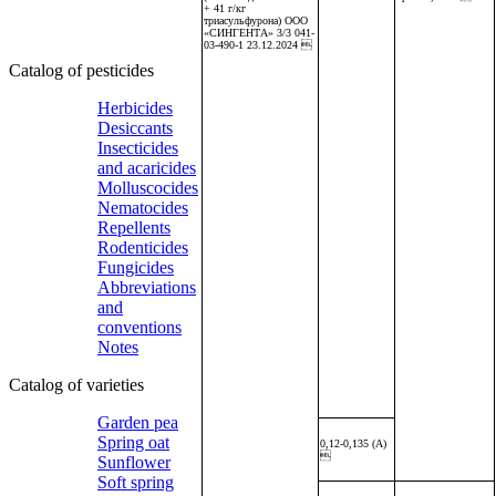
+ 41 г/кг
триасульфурона) ООО
«СИНГЕНТА» 3/3 041-
03-490-1 23.12.2024 
Catalog of pesticides
Herbicides
Desiccants
Insecticides
and acaricides
Molluscocides
Nematocides
Repellents
Rodenticides
Fungicides
Abbreviations
and
conventions
Notes
Catalog of varieties
Garden pea
Spring oat
0,12-0,135 (А)

Sunflower
Soft spring