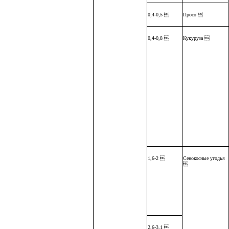
0,4-0,5 
Просо 
0,4-0,8 
Кукуруза 
1,6-2 
Сенокосные угодья

2,6-3,1 