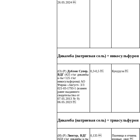
26.05.2024 
Дикамба (натриевая соль) + никосульфурон
(О) (Р)
Дублон Супер,
0,3-0,5 
Кукуруза 
ВДГ
(425 г/кг дикамбы
к-ты+125 г/кг
никосульфурона) АО
Фирма «Август» 3/3
021-03-1793-1 (взамен
ранее выданного
свидетельства от
07.05.2013 № 9)
06.05.2023 
Дикамба (натриевая соль) + триасульфурон
(И) (Р)
Линтур, ВДГ
0,135 
Пшеница и ячмень
(659 г/кг дикамбы к-ты
яровые, овес 