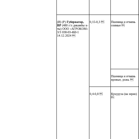
(И) (Р)
Губернатор,
0,15-0,3 
Пшеница и ячмень
ВР
(480 г/л дикамбы к-
озимые 
ты) ООО «АГРОКОМ»
3/3 038-03-460-1
14.12.2024 
Пшеница и ячмень
яровые, рожь 
0,4-0,8 
Кукуруза (на зерно)
