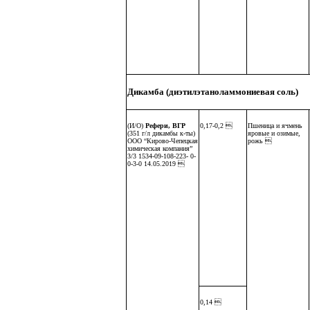
Дикамба (диэтилэтаноламмониевая соль)
(И/О)
Рефери, ВГР
0,17-0,2 
Пшеница и ячмень
(351 г/л дикамбы к-ты)
яровые и озимые,
ООО “Кирово-Чепецкая
рожь 
химическая компания”
3/3 1534-09-108-223- 0-
0-3-0 14.05.2019 
0,14 