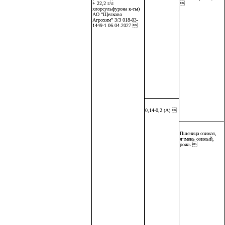
+ 22,2 г/л

хлорсульфурона к-ты)
АО “Щелково
Агрохим” 3/3 018-03-
1449-1 06.04.2027 
0,14-0,2 (А) 
Пшеница озимая,
ячмень озимый,
рожь 