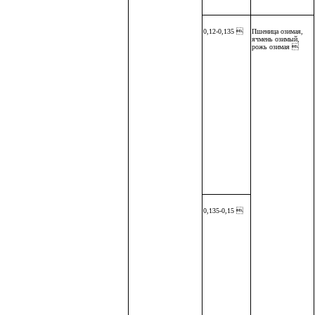
0,12-0,135 
Пшеница озимая,
ячмень озимый,
рожь озимая 
0,135-0,15 