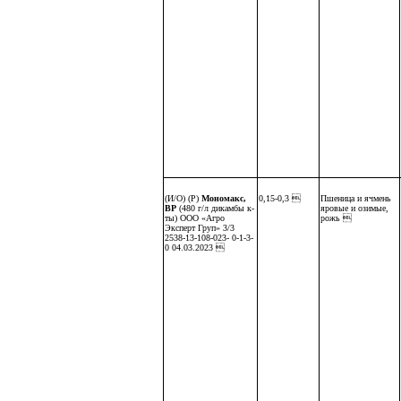
(И/О) (Р)
Мономакс,
0,15-0,3 
Пшеница и ячмень
ВР
(480 г/л дикамбы к-
яровые и озимые,
ты) ООО «Агро
рожь 
Эксперт Груп» 3/3
2538-13-108-023- 0-1-3-
0 04.03.2023 