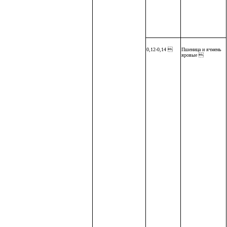
0,12-0,14 
Пшеница и ячмень
яровые 