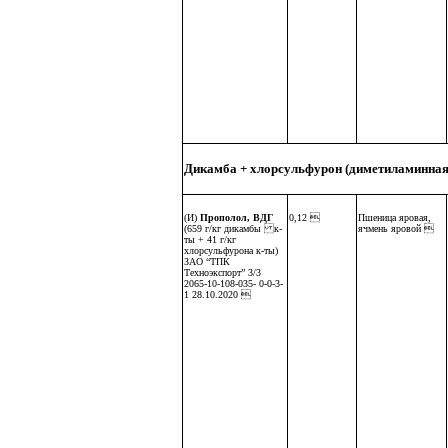
Дикамба + хлорсульфурон (диметиламинная
(И)
Прополол, ВДГ
0,12 
Пшеница яровая,
(659 г/кг дикамбы к-
ячмень яровой 
ты + 41 г/кг
хлорсульфурона к-ты)
ЗАО “ТПК
Техноэкспорт” 3/3
2065-10-108-035- 0-0-3-
1 28.10.2020 