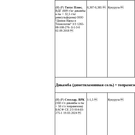
(И) (Р)
Титус Плюс,
0,307-0,385 
Кукуруза 
ВДГ (609 г/кг дикамбы
к-ты + 32,5 г/кг
римсульфурона) ООО
“Дюпон Наука и
Технологии” 3/3 1265-
08-108-276- 0-1-3-0
02.09.2018 
Дикамба (диметиламинная соль) + топрамез
(И) (Р)
Стеллар, ВРК
1-1,5 
Кукуруза 
(160 г/л дикамбы к-ты
+ 50 г/л топрамезона)
БАСФ СЕ 2/3 014-03-
275-1 19.03.2024 