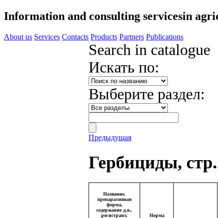
Information and consulting services
in agri
About us
Services
Contacts
Products
Partners
Publications
Search in catalogue
Искать по:
Выберите раздел:
Предыдущая
Гербициды, стр.
Название,
препаративная
форма,
содержание д.в.,
регистрант,
Норма