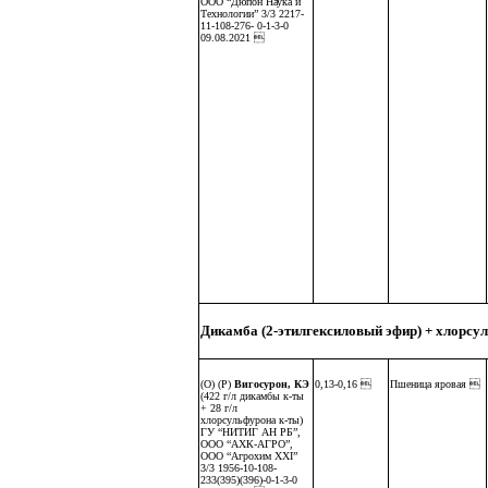
ООО “Дюпон Наука и
Технологии” 3/3 2217-
11-108-276- 0-1-3-0
09.08.2021 
Дикамба (2-этилгексиловый эфир) + хлорсу
(О) (Р)
Вигосурон, КЭ
0,13-0,16 
Пшеница яровая 
(422 г/л дикамбы к-ты
+ 28 г/л
хлорсульфурона к-ты)
ГУ “НИТИГ АН РБ”,
ООО “АХК-АГРО”,
ООО “Агрохим ХХI”
3/3 1956-10-108-
233(395)(396)-0-1-3-0