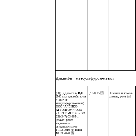
Дикамба + метсульфурон-метил
(О)(Р)
Димесол, ВДГ
0,13-0,15 
Пшеница и ячмень
(540 г/кг дикамбы к-ты
озимые, рожь 
+ 28 г/кг
метсульфурон-метила)
ООО “АЛСИКО-
АГРОПРОМ”; ООО
«АГРОИМПЭКС» 3/3
031(347)-03-985-1
(взамен ранее
выданного
свидетельства от
11.03.2010 № 1818)
10.03.2020 