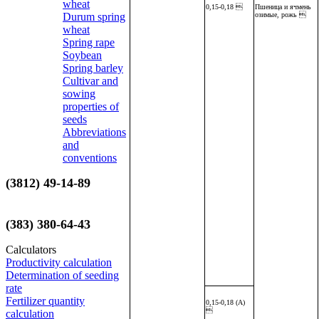
wheat
0,15-0,18 
Пшеница и ячмень
озимые, рожь 
Durum spring
wheat
Spring rape
Soybean
Spring barley
Сultivar and
sowing
properties of
seeds
Abbreviations
and
conventions
(3812) 49-14-89
(383) 380-64-43
Calculators
Productivity calculation
Determination of seeding
rate
Fertilizer quantity
0,15-0,18 (А)

calculation