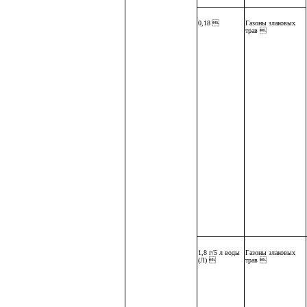
0,18 
Газоны злаковых
трав 
1,8 г/5 л воды
Газоны злаковых
(Л) 
трав 