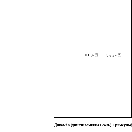
0,4-0,5 
Кукуруза 
Дикамба (диметиламинная соль) + римсуль