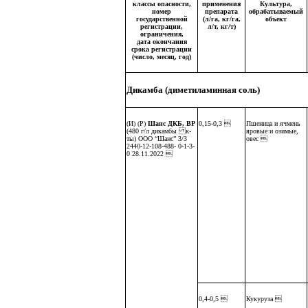
классы опасности,
применения
Культура,
номер
препарата
обрабатываемый
государственной
(л/га, кг/га,
объект
регистрации,
л/т, кг/т)
ограничения,
дата окончания
срока регистрации
(число, месяц, год)
Дикамба (диметиламинная соль)
(И) (Р)
Шанс ДКБ, ВР
0,15-0,3 
Пшеница и ячмень
(480 г/л дикамбы к-
яровые и озимые,
ты) ООО “Шанс” 3/3
овес 
2440-12-108-488- 0-1-3-
0 28.11.2022 
0,4-0,5 
Кукуруза 