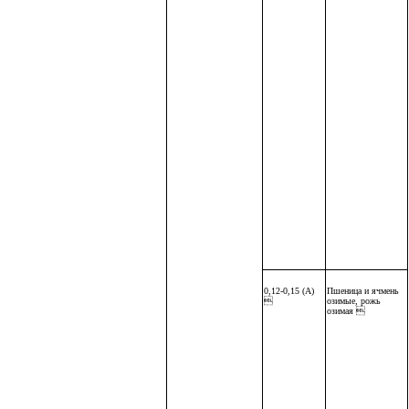
0,12-0,15 (А)
Пшеница и ячмень

озимые, рожь
озимая 