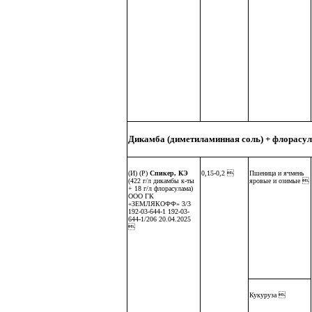
Дикамба (диметиламинная соль) + флорасу
(И) (Р)
Спикер, КЭ
0,15-0,2 
Пшеница и ячмень
(422 г/л дикамбы к-ты
яровые и озимые 
+ 18 г/л флорасулама)
ООО ГК
«ЗЕМЛЯКОФФ» 3/3
192-03-644-1 192-03-
644-1/206 20.04.2025

Кукуруза 