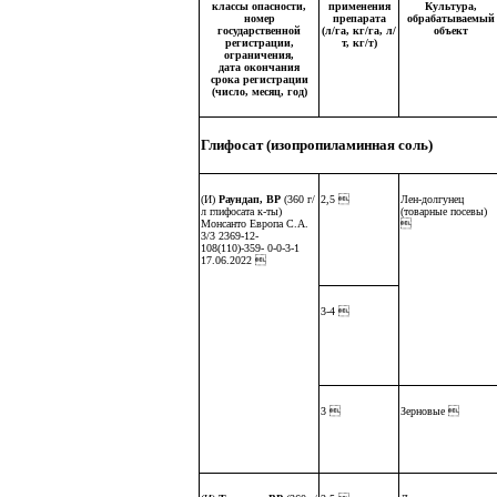
классы опасности,
применения
Культура,
номер
препарата
обрабатываемый
государственной
(л/га, кг/га, л/
объект
регистрации,
т, кг/т)
ограничения,
дата окончания
срока регистрации
(число, месяц, год)
Глифосат (изопропиламинная соль)
(И)
Раундап, ВР
(360 г/
2,5 
Лен-долгунец
л глифосата к-ты)
(товарные посевы)
Монсанто Европа С.А.

3/3 2369-12-
108(110)-359- 0-0-3-1
17.06.2022 
3-4 
3 
Зерновые 