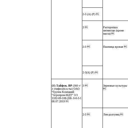
2-3 (А) (Р) 
3 
Расторопша
пятнистая (кроме
масла) 
2-3 
Пшеница яровая 
2-3(А) (Р) 
(И)
Тайфун, ВР
(360 г/
3 
Зерновые культуры
л глифосата к-ты) ОАО

“Группа Компаний
“Агропром-МДТ” 3/3
1592-09-108-208- 0-0-3-1
08.07.2019 
2-3 
Лен-долгунец 