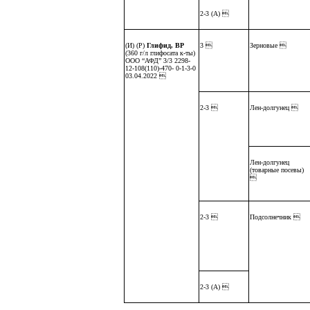
2-3 (А) 
(И) (Р)
Глифид, ВР
3 
Зерновые 
(360 г/л глифосата к-ты)
ООО “АФД” 3/3 2298-
12-108(110)-470- 0-1-3-0
03.04.2022 
2-3 
Лен-долгунец 
Лен-долгунец
(товарные посевы)

2-3 
Подсолнечник 
2-3 (А) 