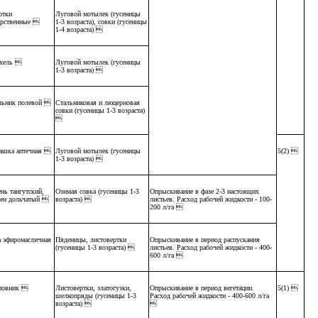
отки
Луговой мотылек (гусеницы
арственные 
1-3 возраста), совки (гусеницы
1-4 возраста) 
хель 
Луговой мотылек (гусеницы
1-3 возраста) 
льник полевой 
Стальниковая и люцерновая
совки (гусеницы 1-3 возраста)

ашка аптечная 
Луговой мотылек (гусеницы
5(2) 
1-3 возраста) 
нь тангутский,
Озимая совка (гусеницы 1-3
Опрыскивание в фазе 2-3 настоящих
лен дольчатый 
возраста) 
листьев. Расход рабочей жидкости - 100-
200 л/га 
а эфиромасличная
Пяденицы, листовертки
Опрыскивание в период распускания
(гусеницы 1-3 возраста) 
листьев. Расход рабочей жидкости - 400-
600 л/га 
овник 
Листовертки, златогузки,
Опрыскивание в период вегетации.
5(1) 
шелкопряды (гусеницы 1-3
Расход рабочей жидкости - 400-600 л/га
возраста) 
