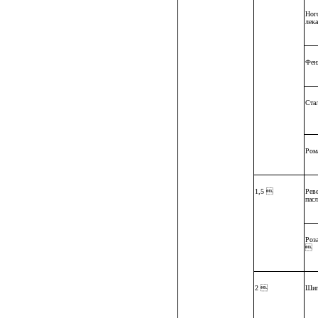
Ног
лек
Фен
Ста
Ром
1,5 
Реве
пас
Роз

2 
Шип