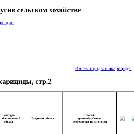
уги
в сельском хозяйстве
икации
Инсектициды и акарициды
арициды, стр.2
Культура,
Способ,
брабатываемый
Вредный объект
время обработки,
объект
особенности применения