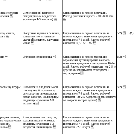
одские зеленые
Летне-осенний комплекс
Опрыскивание в период вегетации.
аждения 
чешуекрылых вредителей
Расход рабочей жидкости - 400-800 л/га
(гусеницы 1-3 возраста) 

ста, свекла,
Капустная и репная белянки,
Опрыскивание в период вегетации и
5(2) 
5(1
ковь 
капустная моль, огневки,
против каждого поколения вредителя с
луговой мотылек, капустная
интервалом 7-8 дней. Расход рабочей
совка 
жидкости -0,5-1л/10 м2 
оня 
Яблонная плодожорка 
Опрыскивание в период массового
5(3) 
отрождения гусениц против каждого
поколения вредителя с интервалом 10-14
дней. Расход рабочей жидкости - от 2-5 л/
дере-во (в зависимости от возраста и
сорта дерева) 
довые культуры
Яблонная и плодовая моли,
Опрыскивание в период вегетации и
5(2) 
златогузка, боярышница,
против каждого поколения вредителя с
листовертки, американская
интервалом 7-8 дней. Расход рабочей
белая бабочка, шелкопряды,
жидкости - от 2-5 л/дерево (в зависимости
пяденицы (гусеницы 1-3
от возраста и сорта дерева) 
возраста) 
родина, малина,
Смородинная листовертка,
Опрыскивание в период вегетации и
ина черноплодная,
крыжовниковая огневка,
против каждого поколения вредителя с
жовник,
пяденицы (гусеницы 1-3
интервалом 7-8 дней. Расход рабочей
ляника 
возраста), пилильщики 
жидкости - 2-5 л/куст 