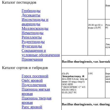
Каталог пестицидов
Вин
Гербициды
Десиканты
Инсектициды и
акарициды
20-30 мл/10 л
Роз
воды (Л) 

Моллюскоциды
Нематициды
Репелленты
Родентициды
Лек
Фунгициды
кул
Сокращения и
условные обозначения
Примечания
Bacillus thuringiensis, var. kurs
Каталог сортов и гибридов
(О) (Р)
3 
Бере
Горох посевной
Лепидобактоцид, Ж
дру
(БА-2000 ЕА/мг, титр не
хво
Овёс яровой
менее 10 млрд спор/г)
нас
Подсолнечник
ООО НПП
“ЭКОСЕРВИС С” 4/3
Пшеница мягкая
435-01-1492-1
03.05.2027 
яровая
Пшеница твердая
яровая
Bacillus thuringiensis, var. thur
Рапс яровой