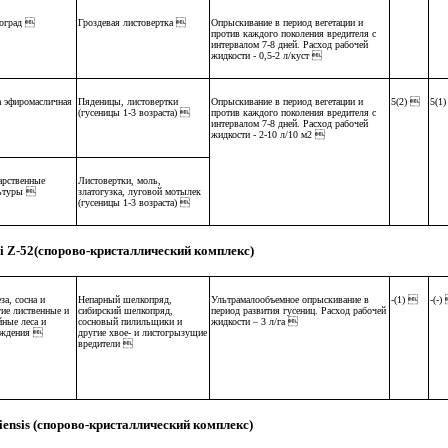
оград 
Гроздевая листовертка 
Опрыскивание в период вегетации и
против каждого поколения вредителя с
интервалом 7-8 дней. Расход рабочей
жидкости - 0,5-2 л/куст 
а эфиромасличная
Пяденицы, листовертки
Опрыскивание в период вегетации и
5(2) 
5(1
(гусеницы 1-3 возраста) 
против каждого поколения вредителя с
интервалом 7-8 дней. Расход рабочей
жидкости - 2-10 л/10 м2 
арственные
Листовертки, моль,
ьтуры 
златогузка, луговой мотылек
(гусеницы 1-3 возраста) 
taki Z-52(спорово-кристаллический комплекс)
за, сосна и
Непарный шелкопряд,
Ультрамалообъемное опрыскивание в
-(1) 
-(-)
гие лиственные и
сибирский шелкопряд,
период развития гусениц. Расход рабочей
йные леса и
сосновый пилильщики и
жидкости – 3 л/га 
аждения 
другие хвое- и листогрызущие
вредители 
ingiensis (спорово-кристаллический комплекс)