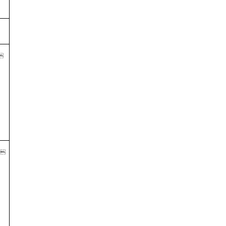
 
) 