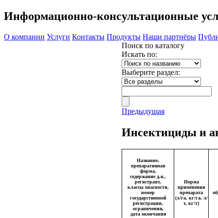
Информационно-консультационные усл
О компании
Услуги
Контакты
Продукты
Наши партнёры
Публ
Поиск по каталогу
Искать по:
Выберите раздел:
Предыдущая
Инсектициды и ак
Название,
препаративная
форма,
содержание д.в.,
регистрант,
Норма
классы опасности,
применения
номер
препарата
о
государственной
(л/га, кг/га, л/
регистрации,
т, кг/т)
ограничения,
дата окончания