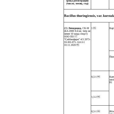
срока регистрации
(число, месяц, год)
Bacillus thuringiensis, var. kurs
(О)
Лепидоцид,
СК-М
1 
Кар
(БА-2000 ЕА/мг, титр не
менее 10 млрд спор/г)
ООО ПО
“Сиббиофарм” 4/3 2073-
10-301-071- 0-0-3-1
10.11.2020 
Пше
0,5-1 
Капу
ово

1,5-2 
0,5-1 
Ябл