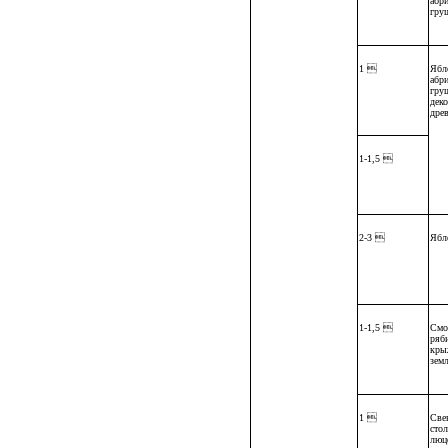
абр
гру
1 
Ябл
абр
гру
дек
дре
1-1,5 
2-3 
Ябл
1-1,5 
Смо
ряб
кры
зем
1 
Свек
стол
люц