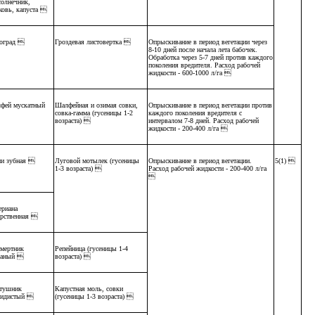
солнечник,
ковь, капуста 
оград 
Гроздевая листовертка 
Опрыскивание в период вегетации через
8-10 дней после начала лета бабочек.
Обработка через 5-7 дней против каждого
поколения вредителя. Расход рабочей
жидкости - 600-1000 л/га 
фей мускатный
Шалфейная и озимая совки,
Опрыскивание в период вегетации против
совка-гамма (гусеницы 1-2
каждого поколения вредителя с
возраста) 
интервалом 7-8 дней. Расход рабочей
жидкости - 200-400 л/га 
и зубная 
Луговой мотылек (гусеницы
Опрыскивание в период вегетации.
5(1) 
1-3 возраста) 
Расход рабочей жидкости - 200-400 л/га

ериана
арственная 
смертник
Репейница (гусеницы 1-4
чаный 
возраста) 
тушник
Капустная моль, совки
кидистый 
(гусеницы 1-3 возраста) 