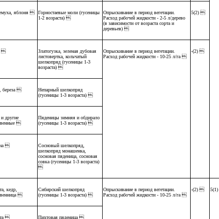
емуха, яблоня 
Горностаевые моли (гусеницы
Опрыскивание в период вегетации.
5(2) 
1-2 возраста) 
Расход рабочей жидкости - 2-5 л/дерево
(в зависимости от возраста сорта и
деревьев) 
 
Златогузка, зеленая дубовая
Опрыскивание в период вегетации.
-(2) 
листовертка, кольчатый
Расход рабочей жидкости - 10-25 л/га 
шелкопряд (гусеницы 1-3
возраста) 
, береза 
Непарный шелкопряд
(гусеницы 1-3 возраста) 
 и другие
Пяденицы зимняя и обдирало
твенные 
(гусеницы 1-3 возраста) 
на 
Сосновый шелкопряд,
шелкопряд монашенка,
сосновая пяденица, сосновая
совка (гусеницы 1-3 возраста)

а, кедр,
Сибирский шелкопряд
Опрыскивание в период вегетации.
-(2) 
5(1
твенница 
(гусеницы 1-3 возраста) 
Расход рабочей жидкости - 10-25 л/га 
та 
Пихтовая пяденица 