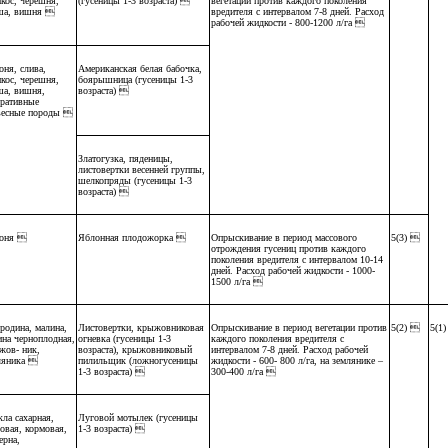
икос, черешня,
(гусеницы 1-3 возраста) 
вегетации против каждого поколения
ша, вишня 
вредителя с интервалом 7-8 дней. Расход
рабочей жидкости - 800-1200 л/га 
оня, слива,
Американская белая бабочка,
икос, черешня,
боярышница (гусеницы 1-3
ша, вишня,
возраста) 
оративные
весные породы 
Златогузка, пяденицы,
листовертки весенней группы,
шелкопряды (гусеницы 1-3
возраста) 
оня 
Яблонная плодожорка 
Опрыскивание в период массового
5(3) 
отрождения гусениц против каждого
поколения вредителя с интервалом 10-14
дней. Расход рабочей жидкости - 1000-
1500 л/га 
родина, малина,
Листовертки, крыжовниковая
Опрыскивание в период вегетации против
5(2) 
5(1
ина черноплодная,
огневка (гусеницы 1-3
каждого поколения вредителя с
жов- ник,
возраста), крыжовниковый
интервалом 7-8 дней. Расход рабочей
ляника 
пилильщик (ложногусеницы
жидкости - 600- 800 л/га, на землянике –
1-3 возраста) 
300-400 л/га 
ла сахарная,
Луговой мотылек (гусеницы
овая, кормовая,
1-3 возраста) 
ерна,