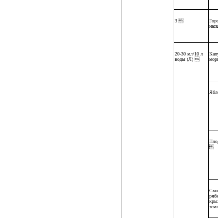
3 
Гор
нас
20-30 мл/10 л
Капу
воды (Л) 
мор
Ябл
Пло

Смо
ряб
кры
зем