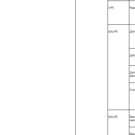
3 
Чер
3(А) 
Дуб
Дуб
Дуб
лис
Сос
3(А) 
Пихт
лис
Пих