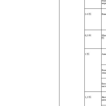
под
мор
2-3 
Вин
0,5 
Шал

1 
Амм
Вал
лек
Бес
пес
1,2 
Жел
рас