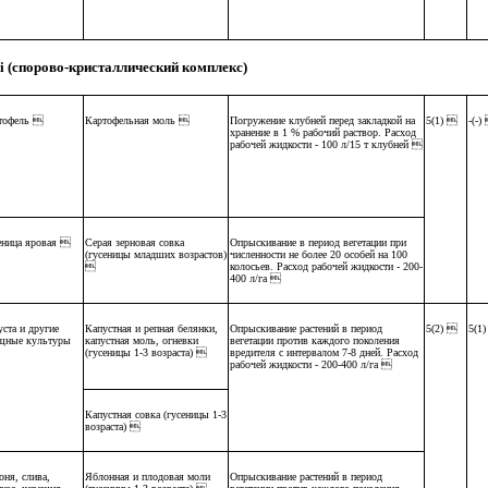
taki (спорово-кристаллический комплекс)
тофель 
Картофельная моль 
Погружение клубней перед закладкой на
5(1) 
-(-)
хранение в 1 % рабочий раствор. Расход
рабочей жидкости - 100 л/15 т клубней 
ница яровая 
Серая зерновая совка
Опрыскивание в период вегетации при
(гусеницы младших возрастов)
численности не более 20 особей на 100

колосьев. Расход рабочей жидкости - 200-
400 л/га 
ста и другие
Капустная и репная белянки,
Опрыскивание растений в период
5(2) 
5(1
щные культуры
капустная моль, огневки
вегетации против каждого поколения
(гусеницы 1-3 возраста) 
вредителя с интервалом 7-8 дней. Расход
рабочей жидкости - 200-400 л/га 
Капустная совка (гусеницы 1-3
возраста) 
оня, слива,
Яблонная и плодовая моли
Опрыскивание растений в период