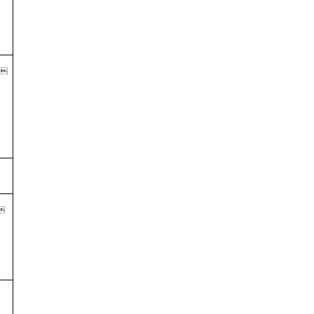
) 
 